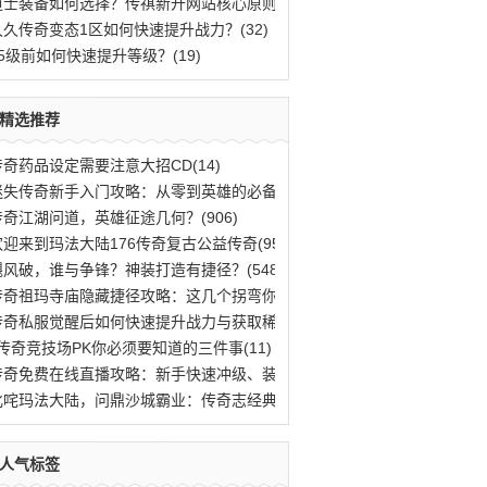
道士装备如何选择？传祺新开网站核心原则解(40)
久久传奇变态1区如何快速提升战力？(32)
25级前如何快速提升等级？(19)
精选推荐
传奇药品设定需要注意大招CD(14)
迷失传奇新手入门攻略：从零到英雄的必备指(890)
传奇江湖问道，英雄征途几何？(906)
欢迎来到玛法大陆176传奇复古公益传奇(957)
飓风破，谁与争锋？神装打造有捷径？(548)
传奇祖玛寺庙隐藏捷径攻略：这几个拐弯你走(660)
传奇私服觉醒后如何快速提升战力与获取稀有(713)
z传奇竞技场PK你必须要知道的三件事(11)
传奇免费在线直播攻略：新手快速冲级、装备(483)
叱咤玛法大陆，问鼎沙城霸业：传奇志经典私(776)
人气标签