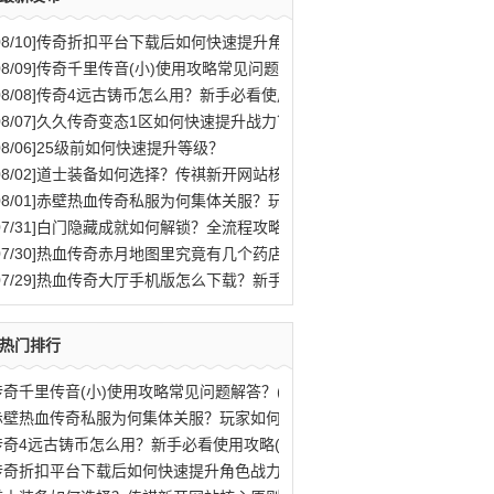
08/10]
传奇折扣平台下载后如何快速提升角色战力？
08/09]
传奇千里传音(小)使用攻略常见问题解答？
08/08]
传奇4远古铸币怎么用？新手必看使用攻略
08/07]
久久传奇变态1区如何快速提升战力？
08/06]
25级前如何快速提升等级？
08/02]
道士装备如何选择？传祺新开网站核心原则解析
08/01]
赤壁热血传奇私服为何集体关服？玩家如何应对？
07/31]
白门隐藏成就如何解锁？全流程攻略与秘密结局揭秘
07/30]
热血传奇赤月地图里究竟有几个药店位置？
07/29]
热血传奇大厅手机版怎么下载？新手快速入门攻略全解析？
热门排行
传奇千里传音(小)使用攻略常见问题解答？(81)
赤壁热血传奇私服为何集体关服？玩家如何应(77)
传奇4远古铸币怎么用？新手必看使用攻略(70)
传奇折扣平台下载后如何快速提升角色战力？(44)