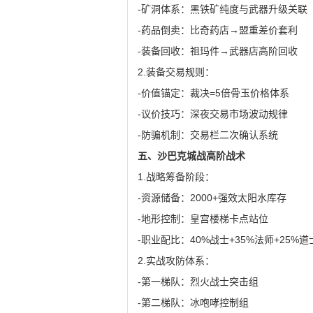
-矿洞体系：黑铁矿纯度与武器升级关联
-药品倒卖：比奇药店→盟重差价套利
-装备回收：祖玛件→武器店高阶回收
2.装备交易规则：
-价值锚定：裁决=5倍骨玉价格体系
-议价技巧：深夜交易市场波动规律
-防骗机制：交易栏二次确认系统
五、沙巴克城战高阶战术
1.战略筹备阶段：
-资源储备：2000+强效太阳水库存
-地形控制：皇宫楼梯卡点站位
-职业配比：40%战士+35%法师+25%道
2.实战攻防体系：
-第一梯队：烈火战士突击组
-第二梯队：冰咆哮控制组