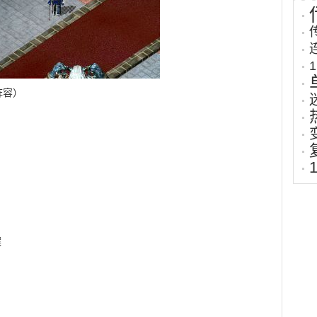
阵容）
）
案