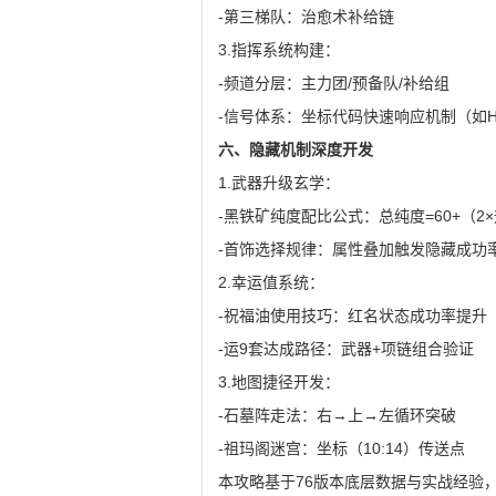
-第三梯队：治愈术补给链
3.指挥系统构建：
-频道分层：主力团/预备队/补给组
-信号体系：坐标代码快速响应机制（如H
六、隐藏机制深度开发
1.武器升级玄学：
-黑铁矿纯度配比公式：总纯度=60+（2
-首饰选择规律：属性叠加触发隐藏成功
2.幸运值系统：
-祝福油使用技巧：红名状态成功率提升
-运9套达成路径：武器+项链组合验证
3.地图捷径开发：
-石墓阵走法：右→上→左循环突破
-祖玛阁迷宫：坐标（10:14）传送点
本攻略基于76版本底层数据与实战经验