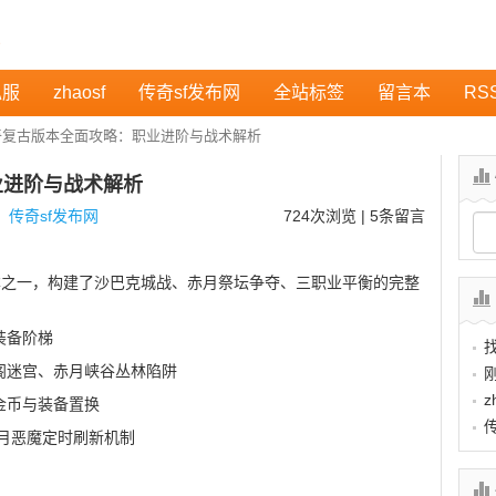
私服
zhaosf
传奇sf发布网
全站标签
留言本
RS
奇复古版本全面攻略：职业进阶与战术解析
业进阶与战术解析
：
传奇sf发布网
724
次浏览 | 5条留言
版本之一，构建了沙巴克城战、赤月祭坛争夺、三职业平衡的完整
装备阶梯
阁迷宫、赤月峡谷丛林陷阱
z
金币与装备置换
赤月恶魔定时刷新机制