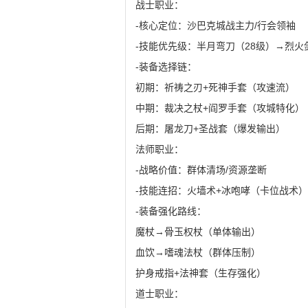
战士职业：
-核心定位：沙巴克城战主力/行会领袖
-技能优先级：半月弯刀（28级）→烈火
-装备选择链：
初期：祈祷之刃+死神手套（攻速流）
中期：裁决之杖+阎罗手套（攻城特化）
后期：屠龙刀+圣战套（爆发输出）
法师职业：
-战略价值：群体清场/资源垄断
-技能连招：火墙术+冰咆哮（卡位战术）
-装备强化路线：
魔杖→骨玉权杖（单体输出）
血饮→嗜魂法杖（群体压制）
护身戒指+法神套（生存强化）
道士职业：