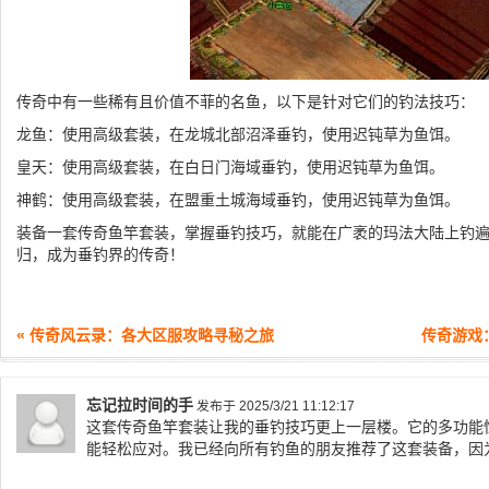
传奇中有一些稀有且价值不菲的名鱼，以下是针对它们的钓法技巧：
龙鱼：使用高级套装，在龙城北部沼泽垂钓，使用迟钝草为鱼饵。
皇天：使用高级套装，在白日门海域垂钓，使用迟钝草为鱼饵。
神鹤：使用高级套装，在盟重土城海域垂钓，使用迟钝草为鱼饵。
装备一套传奇鱼竿套装，掌握垂钓技巧，就能在广袤的玛法大陆上钓
归，成为垂钓界的传奇！
« 传奇风云录：各大区服攻略寻秘之旅
传奇游戏
忘记拉时间的手
发布于 2025/3/21 11:12:17
这套传奇鱼竿套装让我的垂钓技巧更上一层楼。它的多功能
能轻松应对。我已经向所有钓鱼的朋友推荐了这套装备，因