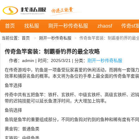
首页
找私服
刚开一秒传奇私服
zhaosf
传奇sf
当前位置：
首页
刚开一秒传奇私服
传奇鱼竿套装：制霸垂钓界的最
传奇鱼竿套装：制霸垂钓界的最全攻略
作者：admin | 时间：2025/3/21 | 分类：
刚开一秒传奇私服
在传奇游戏中，钓鱼是一项备受玩家喜爱的休闲活动，而拥有一套强
效率和捕获名鱼的概率。本文将为各位钓手奉上最全面的传奇鱼竿套
鱼竿选择
传奇中共有五把鱼竿：铁杆、玄铁杆、中级玄铁杆、高级玄铁杆、迟
带的迟钝技能可以延长鱼漂浮时间，大大增加上钩率。
鱼钩选择
鱼钩是鱼竿的重要组成部分，不同的鱼钩对钓到的鱼种和稀有度有不
黄金钩：普通鱼类
玄铁钩：中级鱼类