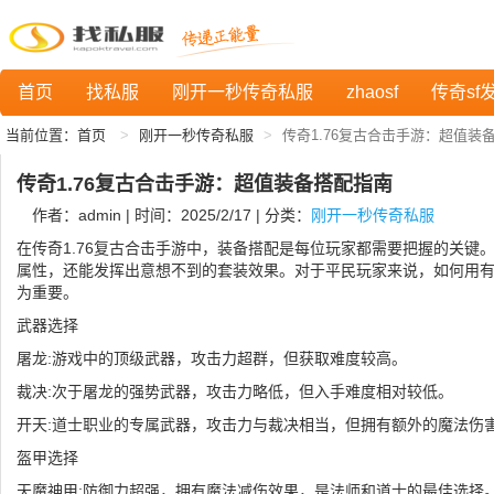
首页
找私服
刚开一秒传奇私服
zhaosf
传奇sf
当前位置：
首页
刚开一秒传奇私服
传奇1.76复古合击手游：超值装
传奇1.76复古合击手游：超值装备搭配指南
作者：admin | 时间：2025/2/17 | 分类：
刚开一秒传奇私服
在传奇1.76复古合击手游中，装备搭配是每位玩家都需要把握的关键
属性，还能发挥出意想不到的套装效果。对于平民玩家来说，如何用
为重要。
武器选择
屠龙:游戏中的顶级武器，攻击力超群，但获取难度较高。
裁决:次于屠龙的强势武器，攻击力略低，但入手难度相对较低。
开天:道士职业的专属武器，攻击力与裁决相当，但拥有额外的魔法伤
盔甲选择
天魔神甲:防御力超强，拥有魔法减伤效果，是法师和道士的最佳选择