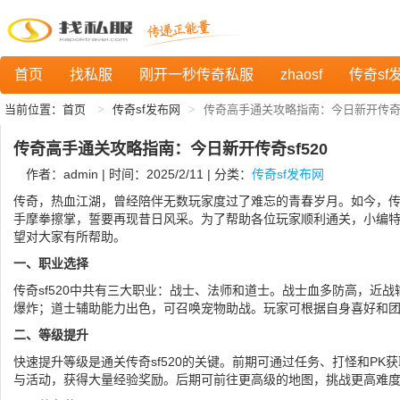
首页
找私服
刚开一秒传奇私服
zhaosf
传奇sf
当前位置：
首页
传奇sf发布网
传奇高手通关攻略指南：今日新开传奇sf
传奇高手通关攻略指南：今日新开传奇sf520
作者：admin | 时间：2025/2/11 | 分类：
传奇sf发布网
传奇，热血江湖，曾经陪伴无数玩家度过了难忘的青春岁月。如今，传奇
手摩拳擦掌，誓要再现昔日风采。为了帮助各位玩家顺利通关，小编
望对大家有所帮助。
一、职业选择
传奇sf520中共有三大职业：战士、法师和道士。战士血多防高，近
爆炸；道士辅助能力出色，可召唤宠物助战。玩家可根据自身喜好和
二、等级提升
快速提升等级是通关传奇sf520的关键。前期可通过任务、打怪和PK
与活动，获得大量经验奖励。后期可前往更高级的地图，挑战更高难度的