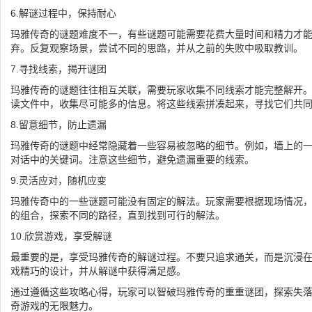
6.解谜过程中，保持耐心
玛雅传奇的谜题难度不一，有些谜题可能需要花费大量时间和精力才
弃。反复观察场景，尝试不同的思路，并从之前的失败中吸取教训。
7.寻找线索，揭开谜团
玛雅传奇的谜题往往相互关联，需要玩家收集不同线索才能完整解开。
读文件中，收集尽可能多的信息。将这些线索拼凑起来，寻找它们共
8.留意细节，防止遗漏
玛雅传奇的谜题中经常隐藏着一些容易被忽略的细节。例如，墙上的一
对话中的关键词。注意这些细节，避免遗漏重要的线索。
9.灵活应对，随机应变
玛雅传奇中的一些谜题可能没有固定的解法。玩家需要根据现场情况
的组合，探索不同的路径，直到找到可行的解法。
10.欣赏游戏，享受解谜
最重要的是，享受玛雅传奇的解谜过程。不要只追求通关，而是沉浸
戏精巧的设计，并从解谜中获得满足感。
通过遵循这些攻略心得，玩家可以智破玛雅传奇的重重谜团，探索失
奇游戏的无限魅力。