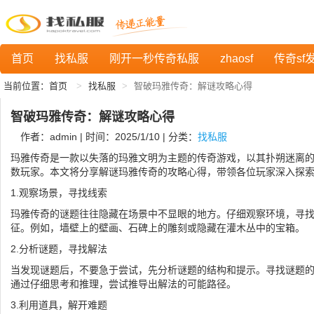
首页
找私服
刚开一秒传奇私服
zhaosf
传奇sf
当前位置：
首页
找私服
智破玛雅传奇：解谜攻略心得
智破玛雅传奇：解谜攻略心得
作者：admin | 时间：2025/1/10 | 分类：
找私服
玛雅传奇是一款以失落的玛雅文明为主题的传奇游戏，以其扑朔迷离
数玩家。本文将分享解谜玛雅传奇的攻略心得，带领各位玩家深入探
1.观察场景，寻找线索
玛雅传奇的谜题往往隐藏在场景中不显眼的地方。仔细观察环境，寻
征。例如，墙壁上的壁画、石碑上的雕刻或隐藏在灌木丛中的宝箱。
2.分析谜题，寻找解法
当发现谜题后，不要急于尝试，先分析谜题的结构和提示。寻找谜题
通过仔细思考和推理，尝试推导出解法的可能路径。
3.利用道具，解开难题