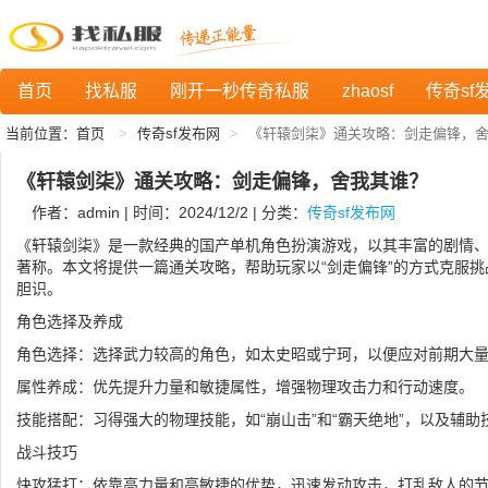
首页
找私服
刚开一秒传奇私服
zhaosf
传奇sf
当前位置：
首页
传奇sf发布网
《轩辕剑柒》通关攻略：剑走偏锋，
《轩辕剑柒》通关攻略：剑走偏锋，舍我其谁？
作者：admin | 时间：2024/12/2 | 分类：
传奇sf发布网
《轩辕剑柒》是一款经典的国产单机角色扮演游戏，以其丰富的剧情
著称。本文将提供一篇通关攻略，帮助玩家以“剑走偏锋”的方式克服
胆识。
角色选择及养成
角色选择：选择武力较高的角色，如太史昭或宁珂，以便应对前期大
属性养成：优先提升力量和敏捷属性，增强物理攻击力和行动速度。
技能搭配：习得强大的物理技能，如“崩山击”和“霸天绝地”，以及辅助技
战斗技巧
快攻猛打：依靠高力量和高敏捷的优势，迅速发动攻击，打乱敌人的