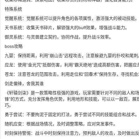
特殊系统
觉醒系统：觉醒系统可以提升角色的各项属性，激活强大的被动技能
天书系统：收集天书碎片，解锁强大的buff效果，增强战斗能力。
御灵系统：与灵兽建立契约，协同作战，提升战斗效率。
boss攻略
九婴：保持距离，利用“崩山击”远程攻击，注意躲避九婴的扑咬和尾刺
应龙：使用“金光咒”抵御伤害，利用“霸天绝地”造成高额伤害，把握
苍龙：注意苍龙的范围攻击，利用走位和“回春术”保持生存，寻找机会
剑走偏锋，舍我其谁
《轩辕剑柒》是一款策略性极强的游戏，玩家需要针对不同的敌人和场
锋”的方式，充分发挥角色优势，利用地形和技能，可以以一敌百，展
巧。
勇于尝试：不要拘泥于固定的打法，勇于尝试不同的技能组合和战术
随机应变：根据战场情况，及时调整策略，应对突发事件。
时刻保持警惕：战斗中时刻保持注意力，预判敌人的攻击，及时做出