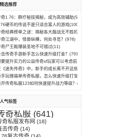
精选推荐
传奇1.76：群疗秘技揭秘，成为高效辅助(563)
1.76硬币的传说不是只适合富人的游戏(100)
传奇经典榜单之谜：揭秘各大服战无不胜的法(796)
传奇江湖中，怪兽纵横，何处寻觅？(978)
传奇尸王殿爆装圣地不可错过(11)
合击传奇手游新手怎么快速升级打金？(791)
想要提升实力的公益传奇sf玩家可以考虑前(10)
在《迷失传奇》中，新手的成长离不开这些(46)
新手玩微端单传奇私服，怎么快速升级打宝？(996)
新开传奇私服123如何快速提升战力等级？(485)
人气标签
传奇私服
(641)
传奇私服发布网
(18)
连击传奇
(14)
1.76复古传奇
(14)