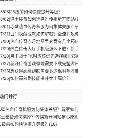
08/06]
25级前如何快速提升等级？
08/02]
道士装备如何选择？传祺新开网站核心原则解析
08/01]
赤壁热血传奇私服为何集体关服？玩家如何应对？
07/31]
白门隐藏成就如何解锁？全流程攻略与秘密结局揭秘
07/30]
热血传奇赤月地图里究竟有几个药店位置？
07/29]
热血传奇大厅手机版怎么下载？新手快速入门攻略全解析？
07/28]
月卡战士PK时应该优先选择哪些技能？
07/27]
新开传奇游戏微端需要下载完整客户端才能玩吗？
07/26]
想获得高级翅膀需要多少根羽毛才能合成？
07/25]
如何高效刷技能书并卖出高价？
热门排行
赤壁热血传奇私服为何集体关服？玩家如何应(77)
道士装备如何选择？传祺新开网站核心原则解(40)
25级前如何快速提升等级？(18)