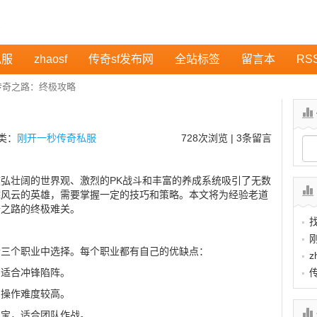
私服
zhaosf
传奇sf发布网
全站标签
留言本
RS
传奇之路：终极攻略
分类：
刚开一秒传奇私服
728
次浏览 | 3条留言
弘壮阔的世界观、激烈的PK战斗和丰富的养成系统吸引了无数
咤风云的英雄，需要掌握一定的技巧和策略。本文将为经验老道
奇之路的终极难关。
士三个职业中选择。每个职业都有自己的优缺点：
z
，适合冲锋陷阵。
，操作难度较高。
宝宝，适合团队作战。