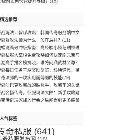
25级前如何快速提升等级？(18)
精选推荐
征战玛法，智谋攻略：韩国传奇服务端中文版(470)
传奇群攻法师为什么一般在后排？(11)
蜈蚣洞高效冲级指南：高经验小怪与刷怪进阶(669)
传奇私服大掌柜免费攻略如何快速刷元宝与提(959)
江湖高手排名榜揭晓，谁将问鼎武林至尊？(483)
传奇每日任务丰厚奖励尽览：珍稀道具、稀有(18)
传奇法师的一项实用而薄弱的技能(79)
传奇沙巴克攻城战的胜负手：攻城车的关键作(620)
征战名扬传奇，征服玛法大陆：新手攻略疑难(518)
轻变传奇玩家加入行会之后能得到更多装备(18)
人气标签
传奇私服
(641)
传奇私服发布网
(18)