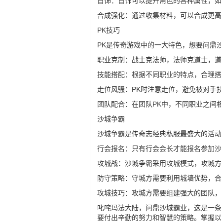
首饰：首饰可以提升角色的各种属性，
合成强化：通过收集材料，可以合成更
PK技巧
PK是传奇游戏中的一大特色，想要问鼎
职业克制：战士克法师，法师克道士，道
技能搭配：根据不同职业的特点，合理
走位风骚：PK时注意走位，避免被对手
团队配合：在团队PK中，不同职业之间
沙城争霸
沙城争霸是传奇志经典私服最盛大的活
行会报名：只有行会会长才能报名参加沙
攻城战：沙城争霸采用攻城模式，攻城
防守策略：守城方需要利用城墙优势，
攻城技巧：攻城方需要组建强大的团队
叱咤玛法大陆，问鼎沙城霸业，这是一
要付出辛勤的努力和智慧的策略。掌握