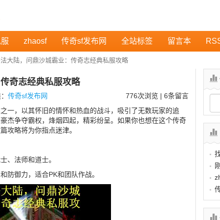
私服
zhaosf
传奇sf发布网
全站标签
留言本
RS
玛法大陆，问鼎沙城霸业：传奇志经典私服攻略
：传奇志经典私服攻略
类：
传奇sf发布网
776
次浏览 | 6条留言
本之一，以其怀旧的情怀和热血的战斗，吸引了无数玩家的追
雄豪杰争夺霸权，烽烟四起，精彩纷呈。如果你也想在这个传奇
这篇攻略将为你指点迷津。
战士、法师和道士。
和防御力，适合PK和团队作战。
z