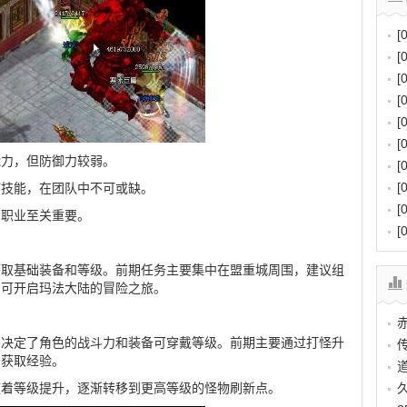
[
[
[
[
[
[
能力，但防御力较弱。
[
[
疗技能，在团队中不可或缺。
[
的职业至关重要。
[
获取基础装备和等级。前期任务主要集中在盟重城周围，建议组
即可开启玛法大陆的冒险之旅。
它决定了角色的战斗力和装备可穿戴等级。前期主要通过打怪升
务获取经验。
随着等级提升，逐渐转移到更高等级的怪物刷新点。