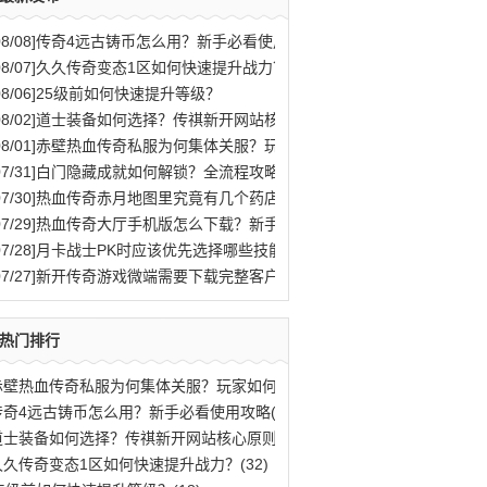
08/08]
传奇4远古铸币怎么用？新手必看使用攻略
08/07]
久久传奇变态1区如何快速提升战力？
08/06]
25级前如何快速提升等级？
08/02]
道士装备如何选择？传祺新开网站核心原则解析
08/01]
赤壁热血传奇私服为何集体关服？玩家如何应对？
07/31]
白门隐藏成就如何解锁？全流程攻略与秘密结局揭秘
07/30]
热血传奇赤月地图里究竟有几个药店位置？
07/29]
热血传奇大厅手机版怎么下载？新手快速入门攻略全解析？
07/28]
月卡战士PK时应该优先选择哪些技能？
07/27]
新开传奇游戏微端需要下载完整客户端才能玩吗？
热门排行
赤壁热血传奇私服为何集体关服？玩家如何应(77)
传奇4远古铸币怎么用？新手必看使用攻略(70)
道士装备如何选择？传祺新开网站核心原则解(40)
久久传奇变态1区如何快速提升战力？(32)