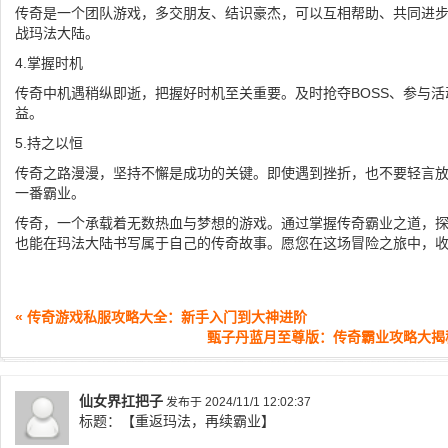
传奇是一个团队游戏，多交朋友、结识豪杰，可以互相帮助、共同进
战玛法大陆。
4.掌握时机
传奇中机遇稍纵即逝，把握好时机至关重要。及时抢夺BOSS、参与
益。
5.持之以恒
传奇之路漫漫，坚持不懈是成功的关键。即使遇到挫折，也不要轻言
一番霸业。
传奇，一个承载着无数热血与梦想的游戏。通过掌握传奇霸业之道，
也能在玛法大陆书写属于自己的传奇故事。愿您在这场冒险之旅中，
« 传奇游戏私服攻略大全：新手入门到大神进阶
甄子丹蓝月至尊版：传奇霸业攻略大揭秘
仙女界扛把子
发布于 2024/11/1 12:02:37
标题：【重返玛法，再续霸业】