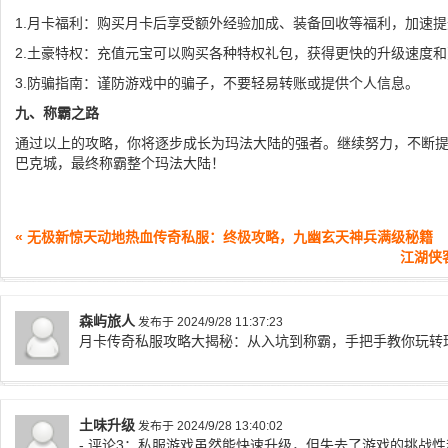
1.月卡福利：购买月卡后享受额外经验加成、装备回收等福利，加速提
2.土豪特权：充值元宝可以购买各种特权礼包，获得更快的升级速度
3.防骗指南：谨防游戏中的骗子，不要轻易转账或提供个人信息。
九、称霸之路
通过以上的攻略，你将逐步成长为玛法大陆的强者。继续努力，不断
巴克城，最终称霸整个玛法大陆！
« 无极新惊天动地热血传奇私服：终极攻略，九幽玄天神兵满级秘籍
江湖侠
森屿旅人
发布于 2024/9/28 11:37:23
月卡传奇私服攻略大揭秘：从入坑到称霸，手把手教你玩转
土味升级
发布于 2024/9/28 13:40:02
- 评论3：私服游戏虽然能快速升级，但失去了游戏的挑战