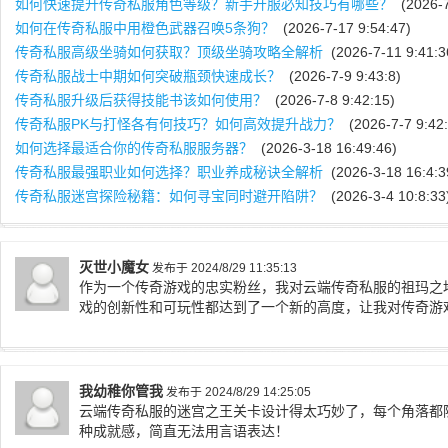
如何快速提升传奇私服角色等级？新手开服必知技巧有哪些？
(2026-7
如何在传奇私服中用橙色武器召唤5条狗？
(2026-7-17 9:54:47)
传奇私服高级坐骑如何获取？顶级坐骑攻略全解析
(2026-7-11 9:41:3
传奇私服战士中期如何突破瓶颈快速成长？
(2026-7-9 9:43:8)
传奇私服升级后获得技能书该如何使用？
(2026-7-8 9:42:15)
传奇私服PK与打怪各有何技巧？如何高效提升战力？
(2026-7-7 9:42:
如何选择最适合你的传奇私服服务器？
(2026-3-18 16:49:46)
传奇私服最强职业如何选择？职业养成秘诀全解析
(2026-3-18 16:4:3
传奇私服迷宫探险秘籍：如何寻宝同时避开陷阱？
(2026-3-4 10:8:33
灭世小魔女
发布于 2024/8/29 11:35:13
作为一个传奇游戏的忠实粉丝，我对云端传奇私服的祖玛之
戏的创新性和可玩性都达到了一个新的高度，让我对传奇游
我幼稚你管我
发布于 2024/8/29 14:25:05
云端传奇私服的迷宫之王关卡设计得太巧妙了，每个角落都
种成就感，简直无法用言语表达！