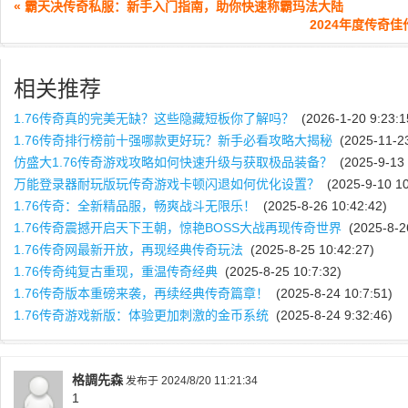
« 霸天决传奇私服：新手入门指南，助你快速称霸玛法大陆
2024年度传奇
相关推荐
1.76传奇真的完美无缺？这些隐藏短板你了解吗？
(2026-1-20 9:23:1
1.76传奇排行榜前十强哪款更好玩？新手必看攻略大揭秘
(2025-11-23
仿盛大1.76传奇游戏攻略如何快速升级与获取极品装备？
(2025-9-13 
万能登录器耐玩版玩传奇游戏卡顿闪退如何优化设置？
(2025-9-10 10
1.76传奇：全新精品服，畅爽战斗无限乐！
(2025-8-26 10:42:42)
1.76传奇震撼开启天下王朝，惊艳BOSS大战再现传奇世界
(2025-8-26
1.76传奇网最新开放，再现经典传奇玩法
(2025-8-25 10:42:27)
1.76传奇纯复古重现，重温传奇经典
(2025-8-25 10:7:32)
1.76传奇版本重磅来袭，再续经典传奇篇章！
(2025-8-24 10:7:51)
1.76传奇游戏新版：体验更加刺激的金币系统
(2025-8-24 9:32:46)
格調先森
发布于 2024/8/20 11:21:34
1