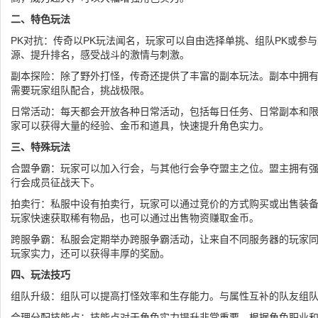
二、特色玩法
PK对抗：传奇以PK玩法闻名，玩家可以自由选择单挑、组队PK或参
源、提升排名，感受战斗的激情与刺激。
副本探险：除了野外打怪，传奇还提供了丰富的副本玩法。副本中拥
需要玩家组队配合，挑战极限。
日常活动：每天都会开放各种日常活动，包括每日任务、日常副本和
家可以获得大量的经验、金币和道具，快速提升角色实力。
三、特殊玩法
合盟争霸：玩家可以加入行会，与其他行会争夺盟主之位。盟主拥有
行会成员征战天下。
拍卖行：私服中设有拍卖行，玩家可以通过竞价的方式购买或出售装
玩家快速获取稀有物品，也可以通过出售物资赚取金币。
跨服争霸：私服会定期举办跨服争霸活动，让来自不同服务器的玩家
玩家实力，还可以获得丰厚的奖励。
四、玩法技巧
组队升级：组队可以提高打怪效率和生存能力。与属性互补的队友组
合理分配技能点：技能点对于角色实力提升非常重要。根据角色职业