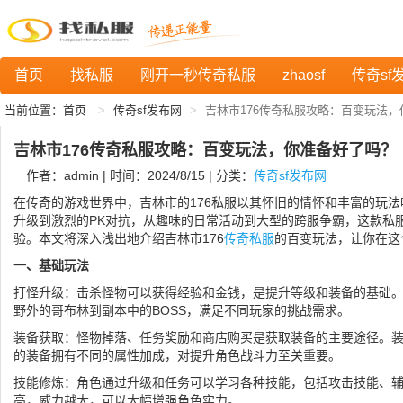
首页
找私服
刚开一秒传奇私服
zhaosf
传奇sf
当前位置：
首页
传奇sf发布网
吉林市176传奇私服攻略：百变玩法
吉林市176传奇私服攻略：百变玩法，你准备好了吗？
作者：admin | 时间：2024/8/15 | 分类：
传奇sf发布网
在传奇的游戏世界中，吉林市的176私服以其怀旧的情怀和丰富的玩
升级到激烈的PK对抗，从趣味的日常活动到大型的跨服争霸，这款私
验。本文将深入浅出地介绍吉林市176
传奇私服
的百变玩法，让你在这
一、基础玩法
打怪升级：击杀怪物可以获得经验和金钱，是提升等级和装备的基础
野外的哥布林到副本中的BOSS，满足不同玩家的挑战需求。
装备获取：怪物掉落、任务奖励和商店购买是获取装备的主要途径。
的装备拥有不同的属性加成，对提升角色战斗力至关重要。
技能修炼：角色通过升级和任务可以学习各种技能，包括攻击技能、
高，威力越大，可以大幅增强角色实力。