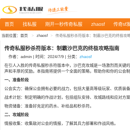
首页
找私服
刚开一秒传奇私服
zhaosf
传奇sf
当前位置：
首页
zhaosf
传奇私服秒杀符版本：制霸沙巴克的终极攻
传奇私服秒杀符版本：制霸沙巴克的终极攻略指南
作者：admin | 时间：2024/7/9 | 分类：
zhaosf
在引人入胜的传奇私服秒杀符版本中，沙巴克攻城是一场激烈而关键
声和丰厚的奖励。本指南将提供一个全面的策略，帮助你和你的公会
一、准备阶段
公会实力：确保公会拥有必要的战力，包括大量高等级玩家、优质装
战术计划：制定明确的作战计划，包括组队安排、攻城路线和应对方
物资储备：准备好充足的药水、补给品和秒杀符。
二、攻城阶段
情报收集：收集敌对公会的情报，了解其兵力部署和作战风格。