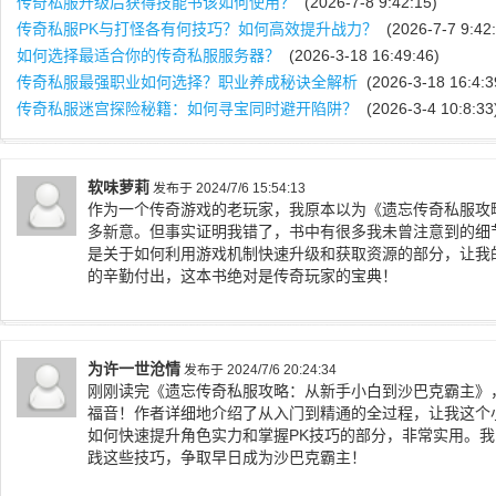
传奇私服升级后获得技能书该如何使用？
(2026-7-8 9:42:15)
传奇私服PK与打怪各有何技巧？如何高效提升战力？
(2026-7-7 9:42:
如何选择最适合你的传奇私服服务器？
(2026-3-18 16:49:46)
传奇私服最强职业如何选择？职业养成秘诀全解析
(2026-3-18 16:4:3
传奇私服迷宫探险秘籍：如何寻宝同时避开陷阱？
(2026-3-4 10:8:33
软味萝莉
发布于 2024/7/6 15:54:13
作为一个传奇游戏的老玩家，我原本以为《遗忘传奇私服攻
多新意。但事实证明我错了，书中有很多我未曾注意到的细
是关于如何利用游戏机制快速升级和获取资源的部分，让我
的辛勤付出，这本书绝对是传奇玩家的宝典！
为许一世沧情
发布于 2024/7/6 20:24:34
刚刚读完《遗忘传奇私服攻略：从新手小白到沙巴克霸主》
福音！作者详细地介绍了从入门到精通的全过程，让我这个
如何快速提升角色实力和掌握PK技巧的部分，非常实用。
践这些技巧，争取早日成为沙巴克霸主！